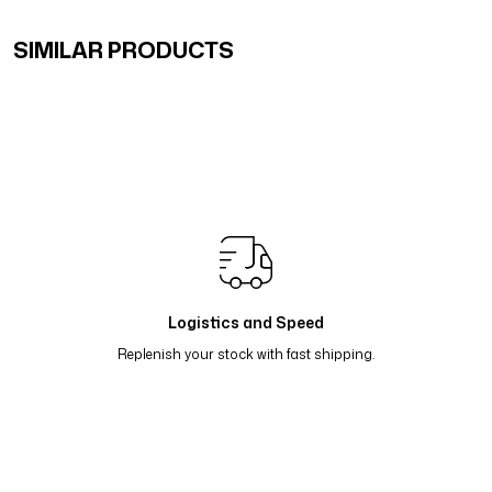
SIMILAR PRODUCTS
Menekşe Çiçek Desenli Çift Taraf Şal - Mor Taba 64-05
Çiçekli Geometrik Suluboya Desenli Çift Taraflı Şal - 
Çiçekli Geometrik Suluboya Desenli Çift Taraflı Şal - 
Çiçekli Geometrik Suluboya Desenli Çift Taraflı Şal - Ma
Nil Suluboya Desenli Çift Taraflı Şal - Leylak Lila 65-13
Logistics and Speed
Replenish your stock with fast shipping.