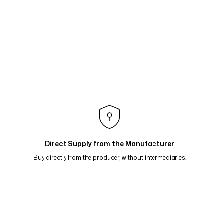
Pembe Oranj Yeşil 68-06
enli Çift Taraflı Şal - Kahve Gri Siyah 68-04
ft Taraflı Şal - Kahverengi Yeşil 68-02
 Yeşil Bej 65-14
5-12
Direct Supply from the Manufacturer
Buy directly from the producer, without intermediaries.