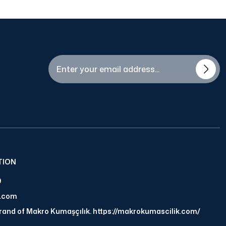
TION
9
a.com
brand of Makro Kumaşçılık. https://makrokumascilik.com/