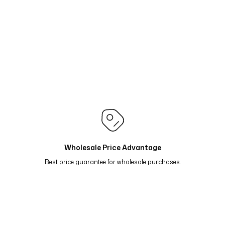
Çiçekli Geometrik Suluboya Desenli Çift Taraflı Şal - 
Turkuaz Mavi Mor 68-05
Çiçekli Geometrik Suluboya Des
Mavi Bordo 68-03
Çiçekli Geometrik Suluboya Desenli Çi
vi Yeşil 68-01
Nil Suluboya Desenli Çift Taraflı Şal - Su
Nil Suluboya Desenli Çift Taraflı Şal - Taş Kahve Lila 6
Wholesale Price Advantage
Best price guarantee for wholesale purchases.