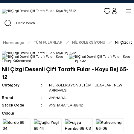
Log in to see dealer-specific net prices.
Free shipping on bulk orders!
Log in as a dealer to view current stock and net prices.
The minimum order quantity is 10.00 TL.
Homepage
TÜM FULARLAR
NİL KOLEKSİYONU
Nil Çizgi D
0 Point - 0 Comment
Nil Çizgi Desenli Çift Taraflı Fular - Koyu Bej 65-
12
Category
NİL KOLEKSİYONU
,
TÜM FULARLAR
,
NEW
ARRIVALS
Brand
AYSHARA
Stock Code
AYSHARAFLR-65-12
Colour