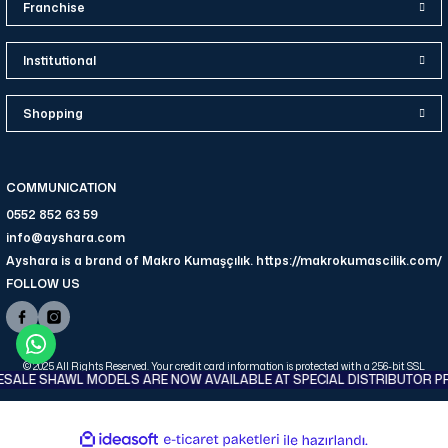
Franchise
Institutional
Shopping
COMMUNICATION
0552 852 63 59
info@ayshara.com
Ayshara is a brand of Makro Kumaşçılık. https://makrokumascilik.com/
FOLLOW US
© 2025 All Rights Reserved. Your credit card information is protected with a 256-bit SSL
ALE SHAWL MODELS ARE NOW AVAILABLE AT SPECIAL DISTRIBUTOR PR
certificate.
ideasoft
ile
e-