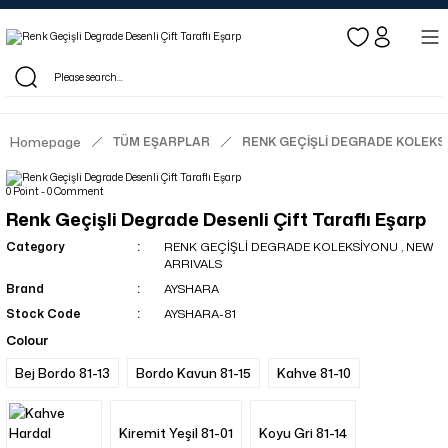
Log in to see dealer-specific net prices.
Free shipping on bulk orders!
Log in as a dealer to view current stock and net prices.
The minimum order quantity is 10.00 TL.
Homepage
TÜM EŞARPLAR
RENK GEÇİŞLİ DEGRADE KOLEKS
0 Point - 0 Comment
Renk Geçişli Degrade Desenli Çift Taraflı Eşarp
Category
RENK GEÇİŞLİ DEGRADE KOLEKSİYONU
,
NEW
ARRIVALS
Brand
AYSHARA
Stock Code
AYSHARA-81
Colour
Bej Bordo 81-13
Bordo Kavun 81-15
Kahve 81-10
Kiremit Yeşil 81-01
Koyu Gri 81-14