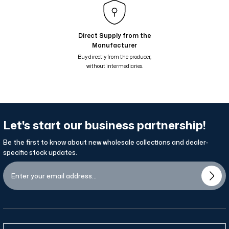
Puan Desenli Tek Taraflı Eşarp Beyaz 75-14
Puan Desenli Tek Taraflı Eşarp Haki Yeşil 75-12
Direct Supply from the
Manufacturer
Puan Desenli Tek Taraflı Eşarp Siyah 75-13
Buy directly from the producer,
without intermediaries.
Let's start our business partnership!
Be the first to know about new wholesale collections and dealer-
specific stock updates.